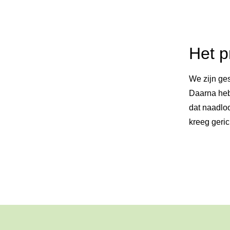
Het p
We zijn ge
Daarna heb
dat naadlo
kreeg geric