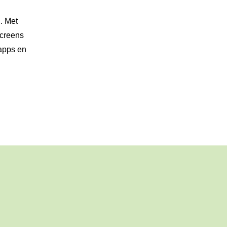
. Met
screens
 apps en