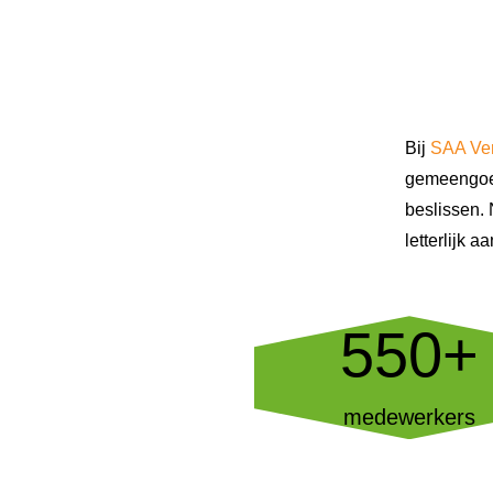
Bij
SAA Ve
gemeengoed
beslissen. 
letterlijk a
550+
medewerkers