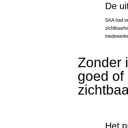
De ui
SAA had ve
zichtbaarhe
medewerke
Zonder 
goed of
zichtbaa
Het p