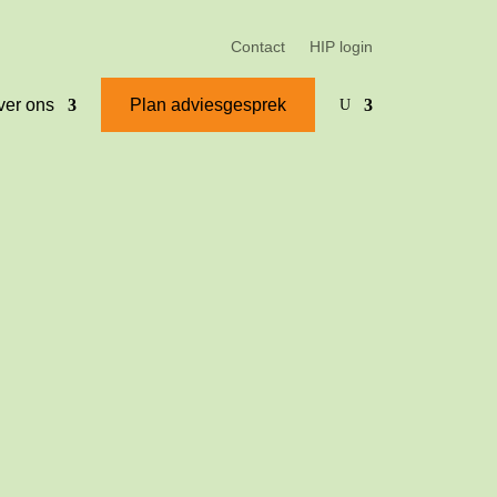
Contact
HIP login
ver ons
Plan adviesgesprek
U