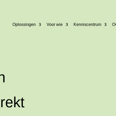
Oplossingen
Voor wie
Kenniscentrum
O
n
rekt