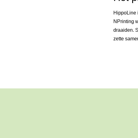
HippoLine 
NPrinting 
draaiden. S
zette same