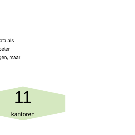
ata als
beter
ngen, maar
11
kantoren