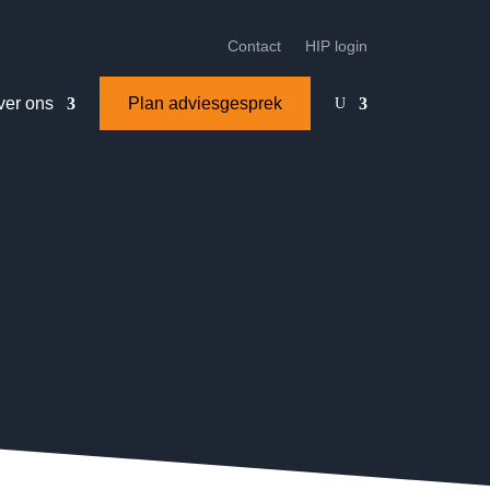
Contact
HIP login
ver ons
Plan adviesgesprek
U