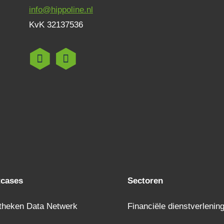
info@hippoline.nl
KvK 32137536
tcases
Sectoren
theken Data Netwerk
Financiële dienstverlenin