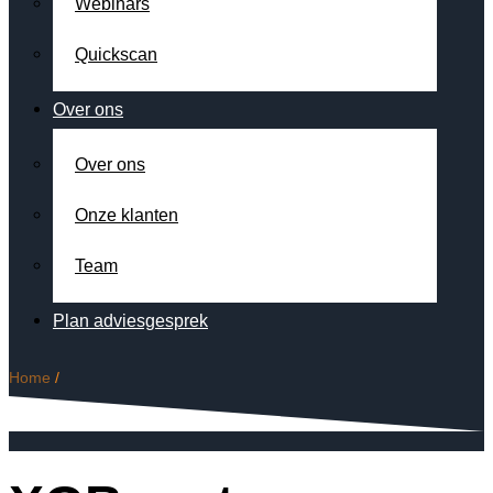
Webinars
Quickscan
Over ons
Over ons
Onze klanten
Team
Plan adviesgesprek
Home
/