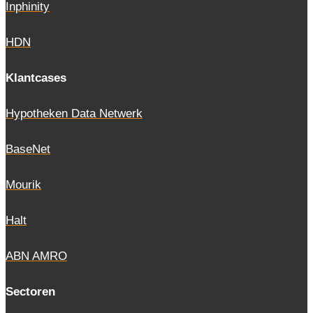
Inphinity
HDN
Klantcases
Hypotheken Data Netwerk
BaseNet
Mourik
Halt
ABN AMRO
Sectoren