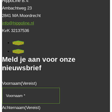
HippoLine B.V.
Ambachtweg 23
2841 MA Moordrecht
info@hippoline.nl
KvK 32137536
Volgen
Volgen
Meld je aan voor onze
nieuwsbrief
Voornaam
(Vereist)
Achternaam
(Vereist)