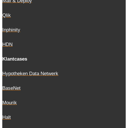
Mail & Deploy
Qlik
Inphinity
HDN
Klantcases
Hypotheken Data Netwerk
BaseNet
Mourik
Halt