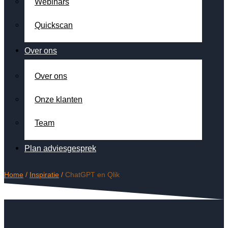
Webinars
Quickscan
Over ons
Over ons
Onze klanten
Team
Plan adviesgesprek
Home
/
Inspiratie
/
ChatGPT en Qlik