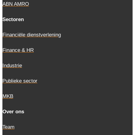
ABN AMRO
Sectoren
Financiële dienstverlening
Finance & HR
Industrie
Publieke sector
MKB
Over ons
Team