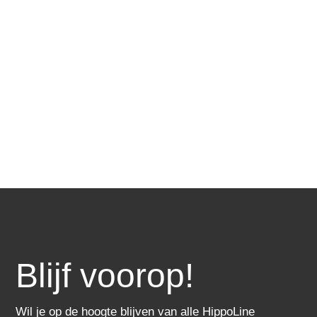
Met Snowflake voorkom je risico's AI-agents gaan veel
verder dan chatbots. Ze beantwoorden niet...
$
Blijf voorop!
Wil je op de hoogte blijven van alle HippoLine