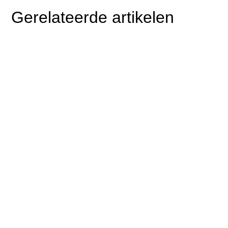
Gerelateerde artikelen
Een blog van Ronald van der Does Paginagrote
advertenties in mijn kwaliteitskrant. Whitepapers....
$