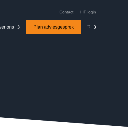
Contact
HIP login
ver ons
Plan adviesgesprek
U