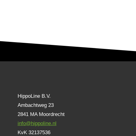
HippoLine B.V.
Ambachtweg 23
2841 MA Moordrecht
info@hippoline.nl
KvK 32137536