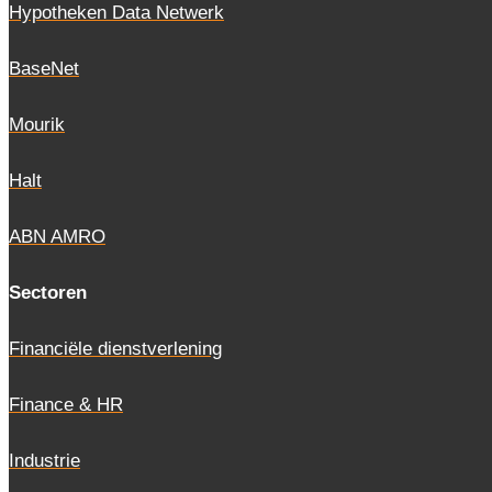
Hypotheken Data Netwerk
BaseNet
Mourik
Halt
ABN AMRO
Sectoren
Financiële dienstverlening
Finance & HR
Industrie