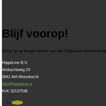
Blijf voorop!
Wil je op de hoogte blijven van alle HippoLine ontwikkeling
HippoLine B.V.
Ambachtweg 23
2841 MA Moordrecht
info@hippoline.nl
KvK 32137536
Volgen