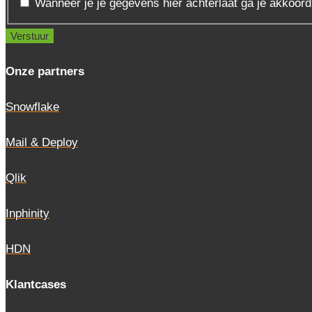
Wanneer je je gegevens hier achterlaat ga je akkoor
Onze partners
Snowflake
Mail & Deploy
Qlik
Inphinity
HDN
Klantcases