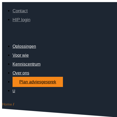
Contact
HIP login
Oplossingen
Voor wie
Kenniscentrum
Over ons
Plan adviesgesprek
U
Home
/