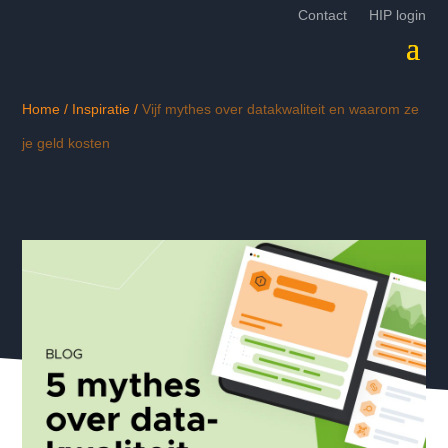
Contact
HIP login
Home
/
Inspiratie
/
Vijf mythes over datakwaliteit en waarom ze
je geld kosten