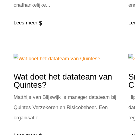
onafhankelijke...
en
$
Lees meer
Le
Wat doet het datateam van
S
Quintes?
C
Matthijs van Blijswijk is manager datateam bij
Hi
Quintes Verzekeren en Risicobeheer. Een
da
organisatie...
reg