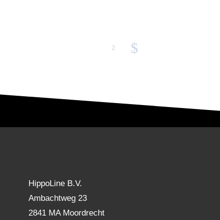
$
1
2
HippoLine B.V.
Ambachtweg 23
2841 MA Moordrecht