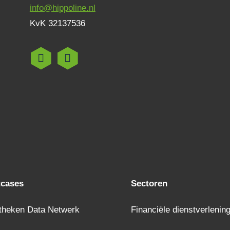
info@hippoline.nl
KvK 32137536
tcases
Sectoren
theken Data Netwerk
Financiële dienstverlenin