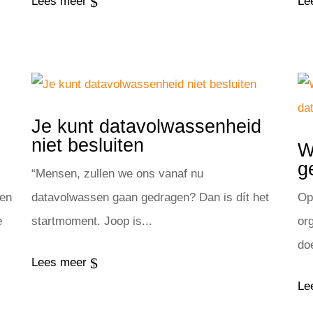
$
Lees meer
Le
Je kunt datavolwassenheid
niet besluiten
W
g
“Mensen, zullen we ons vanaf nu
den
datavolwassen gaan gedragen? Dan is dít het
Op
e
startmoment. Joop is...
or
doe
$
Lees meer
Le