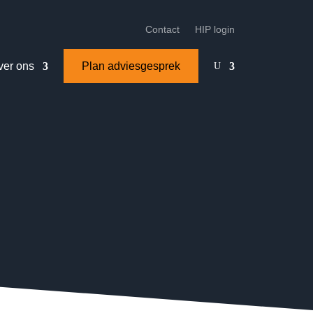
Contact
HIP login
ver ons
Plan adviesgesprek
U