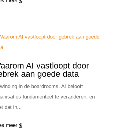
$
es meer
aarom AI vastloopt door
ebrek aan goede data
winding in de boardrooms. AI belooft
ganisaties fundamenteel te veranderen, en
t dat in...
$
es meer