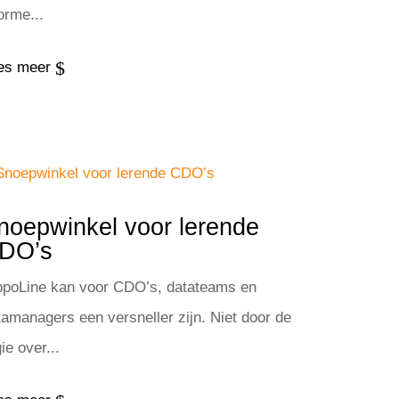
orme...
$
es meer
noepwinkel voor lerende
DO’s
ppoLine kan voor CDO’s, datateams en
tamanagers een versneller zijn. Niet door de
ie over...