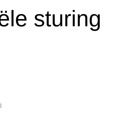
le sturing
j