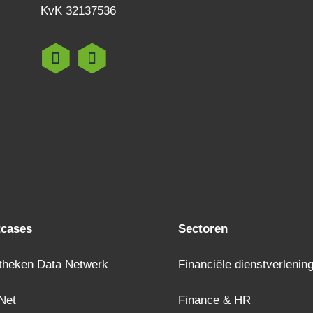
KvK 32137536
tcases
Sectoren
theken Data Netwerk
Financiële dienstverlenin
Net
Finance & HR