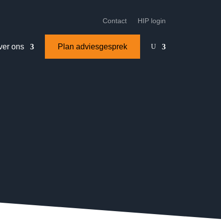
Contact
HIP login
ver ons
Plan adviesgesprek
U